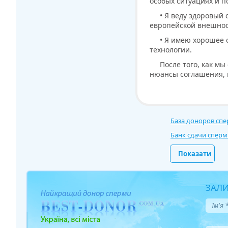
особых ситуациях и п
• Я веду здоровый
европейской внешнос
• Я имею хорошее
технологии.
После того, как м
нюансы соглашения, м
База доноров сп
Банк сдачи спер
Показати
ЗАЛИ