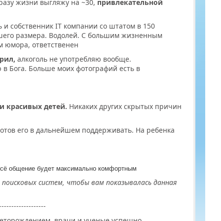
бразу жизни выгляжу на ~30,
привлекательной
ь и собственник IT компании со штатом в 150
ьшего размера. Водолей. С большим жизненным
м юмора, ответственен
урил,
алкоголь не употребляю вообще.
в Бога. Больше моих фотографий есть в
 и красивых детей.
Никаких других скрытых причин
 готов его в дальнейшем поддерживать. На ребенка
 всё общение будет максимально комфортным
я поисковых систем, чтобы вам показывалась данная
-------------------
деторождением, врачи и ученые успешно