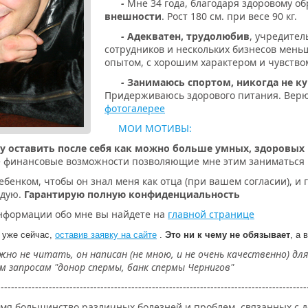
-
Мне 34 года, благодаря здоровому о
внешности
. Рост 180 см. при весе 90 кг.
-
Адекватен, трудолюбив
, учредител
сотрудников и нескольких бизнесов мен
опытом, с хорошим характером и чувство
-
Занимаюсь спортом, никогда не к
Придерживаюсь здорового питания. Верю 
фотогалерее
МОИ МОТИВЫ:
чу оставить после себя как можно больше умных, здоровых
кие финансовые возможности позволяющие мне этим заниматься
ебенком, чтобы он знал меня как отца (при вашем согласии), и
ндую.
Гарантирую полную конфиденциальность
нформации обо мне вы найдете на
главной странице
 уже сейчас,
оставив заявку на сайте
.
Это ни к чему не обязывает
, а
но не читать, он написан (не мною, и не очень качественно) дл
м запросам "донор спермы, банк спермы Чернигов"
------------------------------------------------------------------------------------------
мя большинство различных болезней и проблем, связанных с 