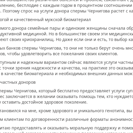
алению, бесплодие с каждым годом в процентном соотношении 
в. Поэтому спрос на услуги донора спермы Чернигова растет с 
огой и качественный мужской биоматериал
имого донора семейные пары и одинокие женщины сначала обр
уктивной медициной. Но в большинстве своем эти медицински
меют своих криохранилищ. Но даже если они и есть, то выбор к
ых банков спермы Чернигова, то они не только берут очень мно
в, чтобы удовлетворить все пожелания своих клиентов.
тупным и надежным вариантом сейчас являются услуги частных
 точки зрения надежности и качества, на практике это оказыв
к в качестве биоматериала и необходимых внешних данных мож
 частных доноров
пермы Чернигова, который бесплатно предоставляет услуги су
с заключается в желании оказывать помощь тем, кто нуждаетс
гу оставить достойное здоровое поколение.
тановился на мне, кроме здорового и уникального генотипа, в
им клиентам по договоренности различные форматы анонимнос
читаю предоставлять и оказывать моральную поддержку и помощ