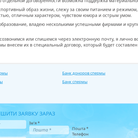
о отдельной договоренности возможна поддержка материальног
 спортивный образ жизни, слежу за своим питанием и режимом
тью, отличным характером, чувством юмора и острым умом.
 образование, владею несколькими успешными фирмами и круп
ы созвонимся или спишемся через электронную почту, я лично в
ы внесем их в специальный договор, который будет составлен
ермы
Банк доноров спермы
мы
Банк спермы
ШИТИ ЗАЯВКУ ЗАРАЗ
Ім'я
*
Пошта
*
Телефон