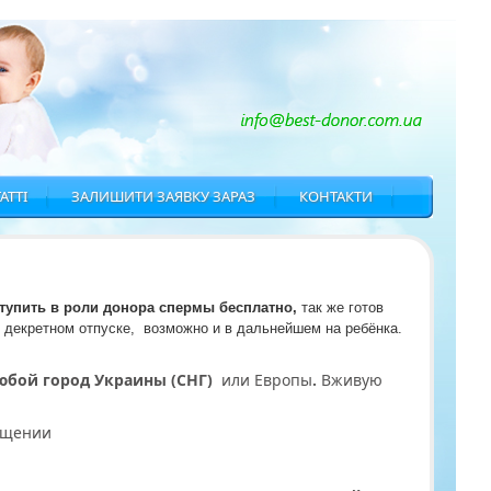
АТТІ
ЗАЛИШИТИ ЗАЯВКУ ЗАРАЗ
КОНТАКТИ
тупить в роли донора спермы бесплатно, 
так же готов 
 декретном отпуске,  возможно и
 в дальнейшем на
 ребёнка. 
бой город Украины (СНГ)
или Европы
.
Вживую
бщении