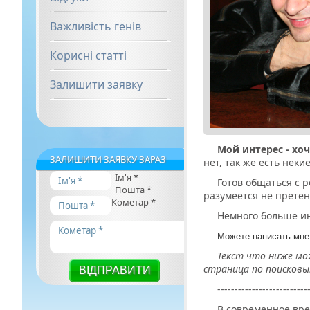
Важливість генів
Корисні статті
Залишити заявку
Мой интерес - хо
ЗАЛИШИТИ ЗАЯВКУ ЗАРАЗ
нет, так же есть не
Ім'я
*
Готов общаться с р
Пошта
*
разумеется не прете
Кометар
*
Немного больше и
Можете написать мне
Текст что ниже мож
страница по поисковы
--------------------------
В современное вре