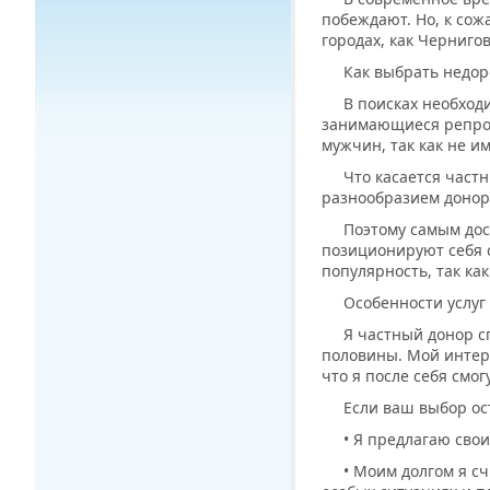
побеждают. Но, к сож
городах, как Черниго
Как выбрать недор
В поисках необход
занимающиеся репрод
мужчин, так как не и
Что касается частн
разнообразием доноро
Поэтому самым дос
позиционируют себя с
популярность, так ка
Особенности услуг
Я частный донор с
половины. Мой интере
что я после себя смо
Если ваш выбор ос
• Я предлагаю сво
• Моим долгом я с