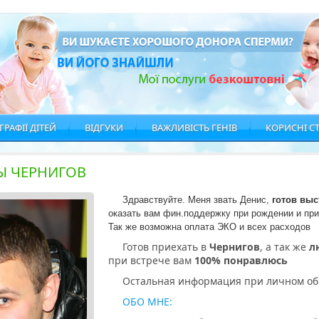
РАФІЇ ДІТЕЙ
ВІДГУКИ
ВАЖЛИВІСТЬ ГЕНІВ
КОРИСНІ СТ
Ы ЧЕРНИГОВ
Здравствуйте. Меня звать Денис, 
готов выс
оказать вам фин.поддержку
при рождении и при
Так же в
озможна оплата ЭКО и всех расходов
Готов приехать в
Чернигов
, а так же
лю
при встрече вам
100% понравлюсь
Остальная информация при личном о
ОБО МНЕ: