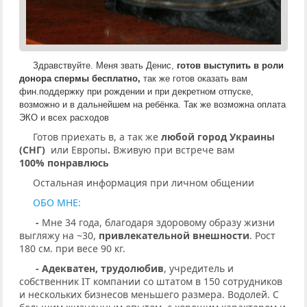
Здравствуйте. Меня звать Денис, 
готов выступить в роли 
донора спермы бесплатно, 
так же готов оказать вам 
фин.поддержку
при рождении и при декретном отпуске,  
возможно и
 в дальнейшем на
 ребёнка. Так же в
озможна оплата 
ЭКО и всех расходов
Готов приехать в, а так же
любой город Украины
(СНГ)
или Европы
.
Вживую при встрече вам
100% понравлюсь
Остальная информация при личном общении
ОБО МНЕ:
-
Мне 34 года, благодаря здоровому образу жизни
выгляжу на ~30,
привлекательной внешности
. Рост
180 см. при весе 90 кг.
-
Адекватен, трудолюбив
, учредитель и
собственник IT компании со штатом в 150 сотрудников
и нескольких бизнесов меньшего размера. Водолей. С